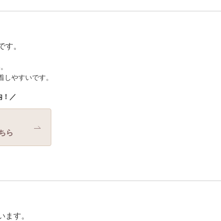
です。
い。
着しやすいです。
内！／
ちら
います。