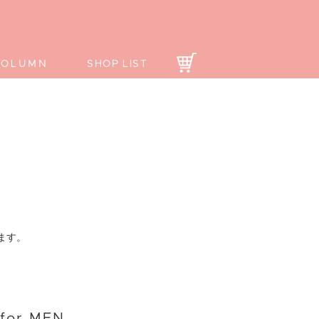
COLUMN
SHOP LIST
ます。
or MEN