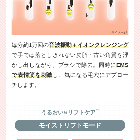
※イメージ
毎分約1万回の
音波振動＋イオンクレンジング
で手では落としきれない皮脂・古い角質を浮
かし出しながら、ブラシで除去。同時に
EMS
で表情筋を刺激
し、気になる毛穴にアプロー
チします。
＊1
うるおい&リフトケア
モイストリフトモード