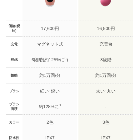
価格(税
17,600円
16,500円
込)
マグネット式
充電台
充電
*1
6段階(約125%に
)
3段階
EMS
約1万回/分
約1万回/分
振動
細い･鋭い
太い･丸い
ブラシ
ブラシ
*2
約128%に
-
面積
2色
3色
カラー
IPX7
IPX7
防水性