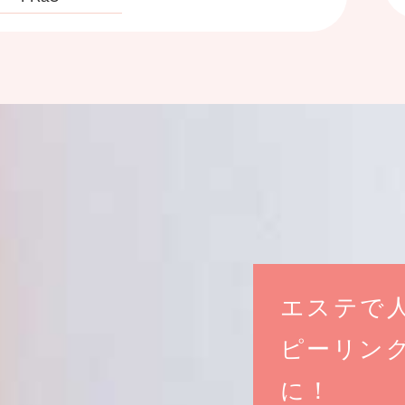
エステで
ピーリン
に！