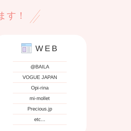
ます！
WEB
@BAILA
VOGUE JAPAN
Opi-rina
mi-mollet
Precious.jp
etc...