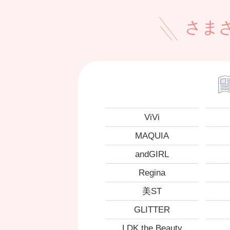
さま
ViVi
MAQUIA
andGIRL
Regina
美ST
GLITTER
LDK the Beauty