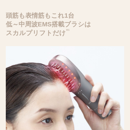
頭筋も表情筋もこれ1台
低～中周波EMS搭載ブラシは
※1
スカルプリフトだけ