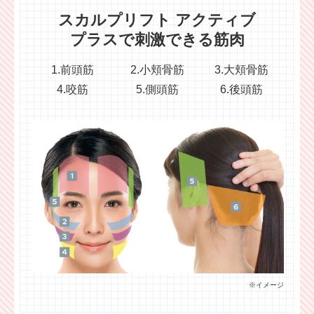
スカルプリフト
アクティブ
プラスで
刺激できる筋肉
1.前頭筋
2.小頬骨筋
3.大頬骨筋
4.咬筋
5.側頭筋
6.後頭筋
※イメージ