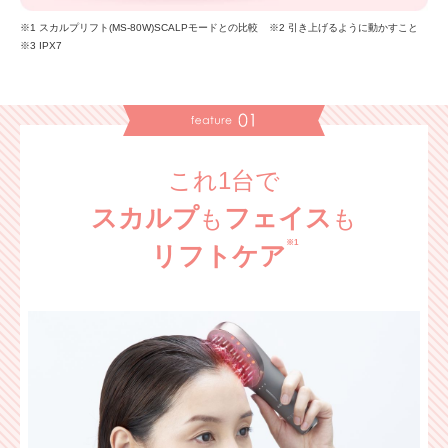
※1 スカルプリフト(MS-80W)SCALPモードとの比較 ※2 引き上げるように動かすこと
※3 IPX7
これ1台で
スカルプ
フェイス
も
も
※1
リフトケア