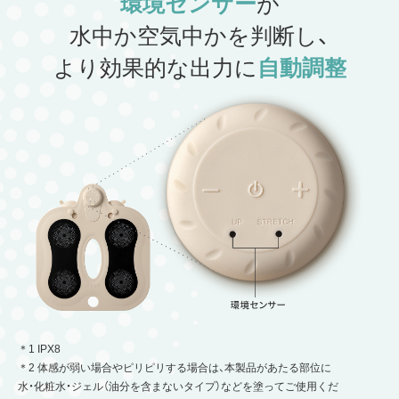
環境センサー
が
水中か空気中かを判断し、
より効果的な出力に
自動調整
＊1 IPX8
＊2 体感が弱い場合やピリピリする場合は、本製品があたる部位に
水・化粧水・ジェル（油分を含まないタイプ）などを塗ってご使用くだ