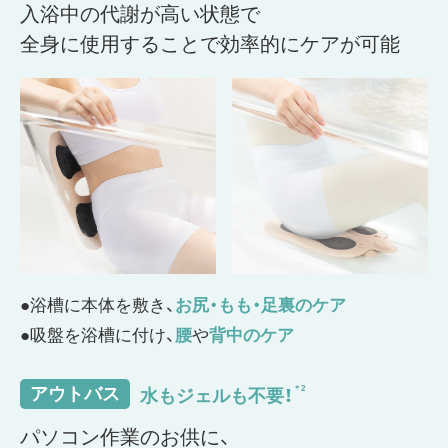
入浴中の代謝が高い状態で
全身に使用することで効率的にケアが可能
●浴槽に本体を敷き、
お尻・もも・足裏のケア
●吸盤を浴槽に付け、
腰
や
背中のケア
アウトバス
水もジェルも不要！
＊2
パソコン作業のお供に、