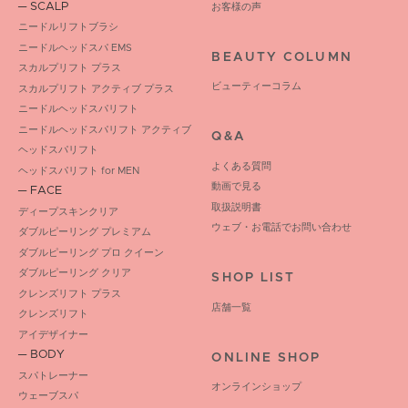
─ SCALP
お客様の声
ニードルリフトブラシ
ニードルヘッドスパ EMS
BEAUTY COLUMN
スカルプリフト プラス
ビューティーコラム
スカルプリフト アクティブ プラス
ニードルヘッドスパリフト
ニードルヘッドスパリフト アクティブ
Q&A
ヘッドスパリフト
よくある質問
ヘッドスパリフト for MEN
動画で見る
─ FACE
取扱説明書
ディープスキンクリア
ウェブ・お電話でお問い合わせ
ダブルピーリング プレミアム
ダブルピーリング プロ クイーン
ダブルピーリング クリア
SHOP LIST
クレンズリフト プラス
店舗一覧
クレンズリフト
アイデザイナー
─ BODY
ONLINE SHOP
スパトレーナー
オンラインショップ
ウェーブスパ